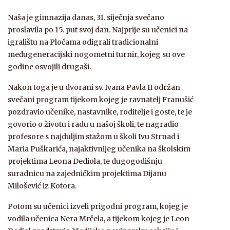
Naša je gimnazija danas, 31. siječnja svečano
proslavila po 15. put svoj dan. Najprije su učenici na
igralištu na Pločama odigrali tradicionalni
međugeneracijski nogometni turnir, kojeg su ove
godine osvojili drugaši.
Nakon toga je u dvorani sv. Ivana Pavla II održan
svečani program tijekom kojeg je ravnatelj Franušić
pozdravio učenike, nastavnike, roditelje i goste, te je
govorio o životu i radu u našoj školi, te nagradio
profesore s najduljim stažom u školi Ivu Strnad i
Maria Puškarića, najaktivnijeg učenika na školskim
projektima Leona Dediola, te dugogodišnju
suradnicu na zajedničkim projektima Dijanu
Milošević iz Kotora.
Potom su učenici izveli prigodni program, kojeg je
vodila učenica Nera Mrčela, a tijekom kojeg je Leon