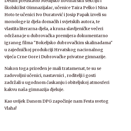
Dediol predstavio Medijsko novinarsku sekciju i
školski list Gimnazijalac, učenice Taira Pelko i Nina
Hoto te učenici Ivo Đuratović i Josip Papak izveli su
monologe iz djela domaćih i svjetskih autora, te
vlastita literarna djela, a kruna slavljeničke večeri
održana je u dubrovačka premijera dokumentarno
igranog filma "Bokeljsko dubrovačkim skalinadama"
u zajedničkoj produkciji Hrvatskog nacionalnog
vijeća Crne Gore i Dubrovačke privatne gimnazije.
Nakon toga priređen je mali tratamenat, te su se
zadovoljni učenici, nastavnici , roditelji i gosti
zadržali u ugodnom ćaskanju i obiteljskoj atmosferi
kakvu naša gimnazija djeluje.
Kao uvijek Danom DPG započinje nam Festa svetog
Vlaha!