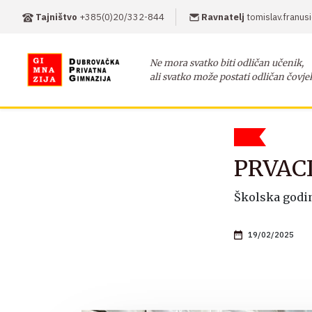
Tajništvo
+385(0)20/332-844
Ravnatelj
tomislav.franu
Ne mora svatko biti odličan učenik,
ali svatko može postati odličan čovje
PRVAC
Školska godin
19/02/2025