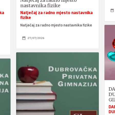
Natječaj za radno mjesto
nastavnika fizike
ka
Natječaj za radno mjesto nastavnika
fizike
Natječaj za radno mjesto nastavnika fizike
27/07/2026
DA
DU
GI
DA
DU