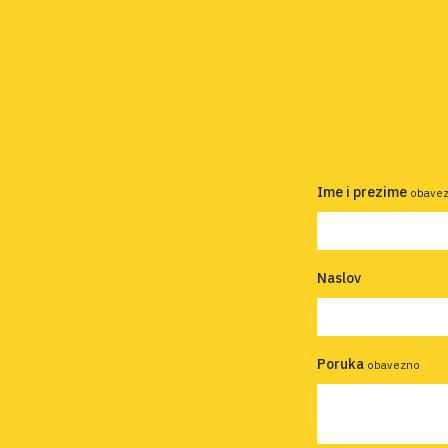
Ime i prezime
obave
Naslov
Poruka
obavezno