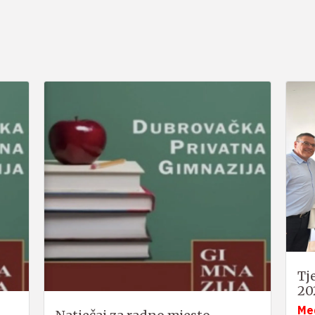
Tj
20
Me