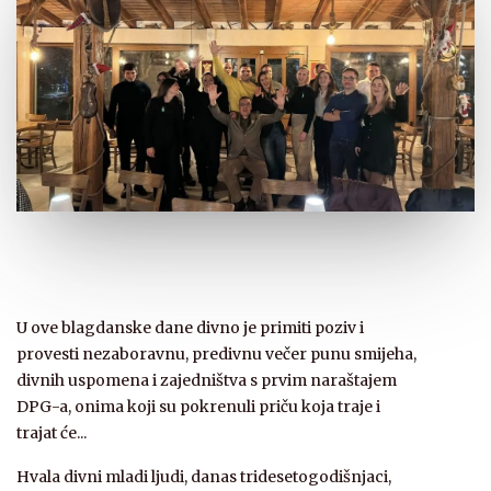
U ove blagdanske dane divno je primiti poziv i
provesti nezaboravnu, predivnu večer punu smijeha,
divnih uspomena i zajedništva s prvim naraštajem
DPG-a, onima koji su pokrenuli priču koja traje i
trajat će...
Hvala divni mladi ljudi, danas tridesetogodišnjaci,