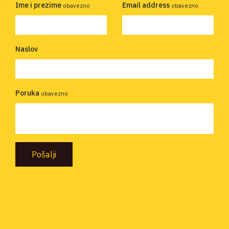
Ime i prezime
Email address
obavezno
obavezno
Naslov
Poruka
obavezno
Pošalji