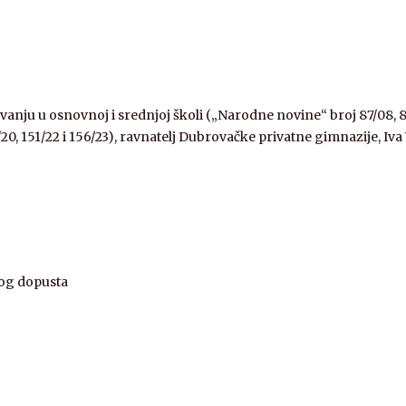
nju u osnovnoj i srednjoj školi („Narodne novine“ broj 87/08, 86/09
 64/20, 151/22 i 156/23), ravnatelj Dubrovačke privatne gimnazije, Iv
nog dopusta