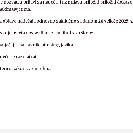
zvati u prijavi za natječaj i uz prijavu priložiti priložiti dokaz
nakim uvjetima.
a objave natječaja odnosno zaključno sa danom
28.veljače 2025. 
nju uvjeta dostaviti na e- mail adresu škole:
atječaj – nastavnik latinskog jezika“.
neće se razmatrati.
ešteni u zakonskom roku. .