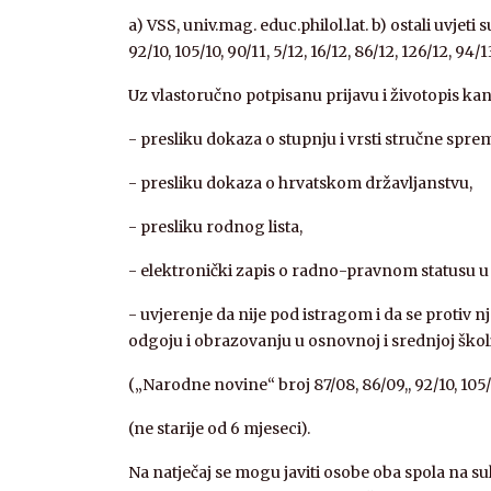
a) VSS, univ.mag. educ.philol.lat. b) ostali uvje
92/10, 105/10, 90/11, 5/12, 16/12, 86/12, 126/12, 94/1
Uz vlastoručno potpisanu prijavu i životopis kand
- presliku dokaza o stupnju i vrsti stručne spre
- presliku dokaza o hrvatskom državljanstvu,
- presliku rodnog lista,
- elektronički zapis o radno-pravnom statusu u
- uvjerenje da nije pod istragom i da se protiv
odgoju i obrazovanju u osnovnoj i srednjoj škol
(„Narodne novine“ broj 87/08, 86/09,, 92/10, 105/10,
(ne starije od 6 mjeseci).
Na natječaj se mogu javiti osobe oba spola na s