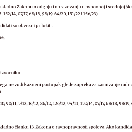
ti sukladno Zakonu o odgoju i obrazovanju u osnovnoj i srednjoj šk
3, 152/14, 07/17, 68/18, 98/19, 64/20, 151/22 i 156/23)
idati su obvezni priložiti:
me,
 izvorniku
 njega ne vodi kazneni postupak glede zapreka za zasnivanje radn
i
 90/11, 5/12, 16/12, 86/12, 126/12, 94/13, 152/14, 07/17, 68/18, 98/19,
ukladno članku 13. Zakona o ravnopravnosti spolova. Ako kandida