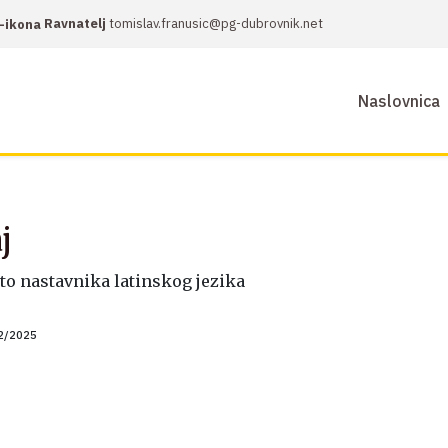
Ravnatelj
tomislav.franusic@pg-dubrovnik.net
Naslovnica
j
to nastavnika latinskog jezika
2/2025