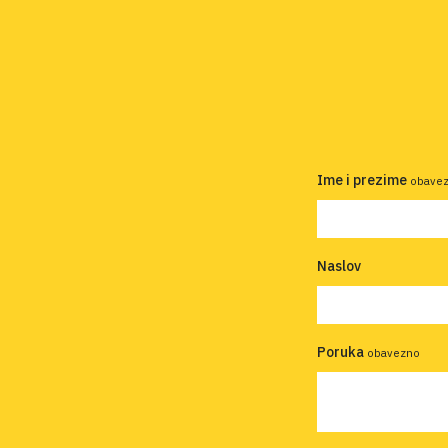
Ime i prezime
obave
Naslov
Poruka
obavezno