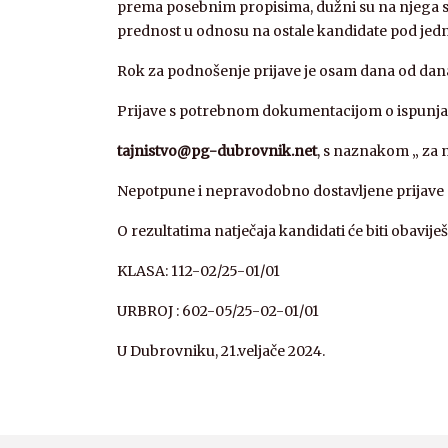
prema posebnim propisima, dužni su na njega se po
prednost u odnosu na ostale kandidate pod jed
Rok za podnošenje prijave je osam dana od dan
Prijave s potrebnom dokumentacijom o ispunjava
tajnistvo@pg-dubrovnik.net
, s naznakom „ za n
Nepotpune i nepravodobno dostavljene prijave 
O rezultatima natječaja kandidati će biti obavij
KLASA: 112-02/25-01/01
URBROJ : 602-05/25-02-01/01
U Dubrovniku, 21.veljače 2024.