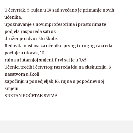
U četvrtak, 5. rujan u 19 sati svečano je primanje novih
učenika,
upoznavanje s novimprofesorima i prostorima te
podjela rasporeda sati uz
druženje u dvorištu škole.
Redovita nastava za učenike prvog i drugog razreda
počinje u utorak, 10.
rujna u jutarnjoj smjeni. Prvi sat je u 7,45.
Učenici trećih i četvrtog razreda idu na ekskurziju. S
nasatvom u školi
započinju u ponedjeljak,16. rujna u popodnevnoj
smjeni!
SRETAN POČETAK SVIMA