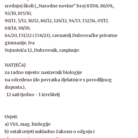
srednjoj školi („Narodne novine“ broj 87/08, 86/09,,
92/10, 105/10,
90/11, 5/12, 16/12, 86/12, 126/12, 94/13, 152/14, 07/17,
68/18, 98/19,
64/20, 151/22 i 156/23), ravnatelj Dubrovačke privatne
gimnazije, Iva
Vojnoivića 12, Dubrovnik, raspisuje:
NATJEČAJ
za radno mjesto: nastavnik biologije
na određeno (do povratka djelatnice s porodiljnog
dopusta.),
12 sati tjedno - 1 izvršitelj
Uvjeti:
a) VSS, mag. biologije
b) ostali uvjeti sukladno Zakonu o odgoju i