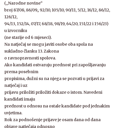
(„Narodne novine“
broj 87/08, 86/09,, 92/10, 105/10, 90/11, 5/12, 16/12, 86/12,
126/12,
94/13, 152/14, 07/17, 68/18, 98/19, 64/20, 151/22 i 156/23)
u izvorniku
(ne starije od 6 mjeseci).
Na natječaj se mogu javiti osobe oba spola na
sukladno članku 13. Zakona
o ravnopravnosti spolova.
Ako kandidati ostvaruju prednost pri zapošljavanju
prema posebnim
propisima, dužni su na njega se pozvati u prijavi za
natječaj i uz
prijavu priložiti priložiti dokaze o istom. Navedeni
kandidati imaju
prednost u odnosu na ostale kandidate pod jednakim
uvjetima.
Rok za podnošenje prijave je osam dana od dana
objave natječaja odnosno