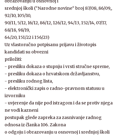
obrazovanju u osnovnoj i
srednjoj školi (“Narodne novine“ broj 87/08, 86/09,,
92/10, 105/10,
90/11, 5/12, 16/12, 86/12, 126/12, 94/13, 152/14, 07/17,
68/18, 98/19,
64/20, 151/22 i 156/23)
Uz vlastoručno potpisanu prijavu i životopis
kandidati su obvezni
priložiti:
- presliku dokaza o stupnju i vrsti stručne spreme,
- presliku dokaza o hrvatskom državljanstvu,
- presliku rodnog lista,
- elektronički zapis o radno-pravnom statusu u
izvorniku
- uvjerenje da nije pod istragom i da se protiv njega
ne vodi kazneni
postupak glede zapreka za zasnivanje radnog
odnosa iz članka 106. Zakona
o odgoju i obrazovanju u osnovnoj i srednjoj školi