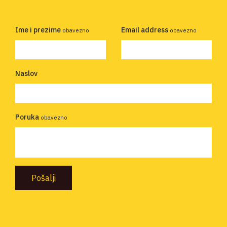
Ime i prezime
Email address
obavezno
obavezno
Naslov
Poruka
obavezno
Pošalji