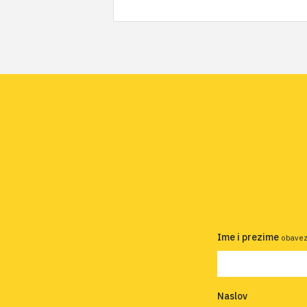
Ime i prezime
obave
Naslov