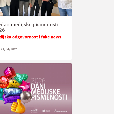
edan medijske pismenosti
26
dijska odgovornost i fake news
21/04/2026