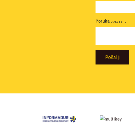
Poruka
obavezno
Pošalji