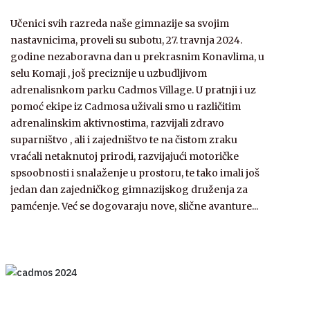
Učenici svih razreda naše gimnazije sa svojim
nastavnicima, proveli su subotu, 27. travnja 2024.
godine nezaboravna dan u prekrasnim Konavlima, u
selu Komaji , još preciznije u uzbudljivom
adrenalisnkom parku Cadmos Village. U pratnji i uz
pomoć ekipe iz Cadmosa uživali smo u različitim
adrenalinskim aktivnostima, razvijali zdravo
suparništvo , ali i zajedništvo te na čistom zraku
vraćali netaknutoj prirodi, razvijajući motoričke
spsoobnosti i snalaženje u prostoru, te tako imali još
jedan dan zajedničkog gimnazijskog druženja za
pamćenje. Već se dogovaraju nove, slične avanture...