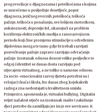
progovorila je o dijagnozama i poteškoćama s kojima
se susrećemo u posljednje desetljeće, poput
dijagnoza, jezičnogovornih poteškoća, teškoća
pažnje, teškoća u ponašanju, sve lošijom motorikom,
anksioznosti, depresije itd., ukazujući na problem
korištenja elektroničkih medija u ranorazvojnom
periodu koji čine promjenu stimulacije u određenim
dijelovima mozga te tamo gdje bi trebali razvijati
posvećivanje pažnje zapravo razvijaju odvraćanje
pažnje. Izostanak odnosa donosi velike posljedice te
odgoj i identitet se danas dosta razvijaju pod
utjecajem virtualnog, a ne toliko u samome odnosu.
Za socio-emocionalni razvoj djeteta potrebni su i
vršnjaci i kuća i škola, što danas zbog kojekakvih
razloga zna nedostajati u kvalitetnom smislu.
Primjerice, spomenula je, virtualni bullying. Digitalni
svijet nažalost utječe na izostanak mašte i zakidanje
djeci potrebe da zamišljaju jer im je sve servirano. K