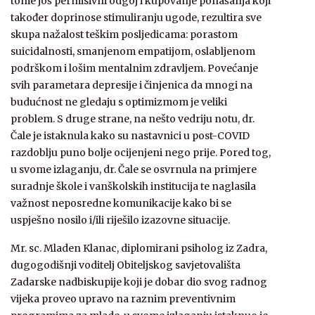
tome još permisivni odgoj i kupovanje ponašanja koji
također doprinose stimuliranju ugode, rezultira sve
skupa nažalost teškim posljedicama: porastom
suicidalnosti, smanjenom empatijom, oslabljenom
podrškom i lošim mentalnim zdravljem. Povećanje
svih parametara depresije i činjenica da mnogi na
budućnost ne gledaju s optimizmom je veliki
problem. S druge strane, na nešto vedriju notu, dr.
Čale je istaknula kako su nastavnici u post-COVID
razdoblju puno bolje ocijenjeni nego prije. Pored tog,
u svome izlaganju, dr. Čale se osvrnula na primjere
suradnje škole i vanškolskih institucija te naglasila
važnost neposredne komunikacije kako bi se
uspješno nosilo i/ili riješilo izazovne situacije.
Mr. sc. Mladen Klanac, diplomirani psiholog iz Zadra,
dugogodišnji voditelj Obiteljskog savjetovališta
Zadarske nadbiskupije koji je dobar dio svog radnog
vijeka proveo upravo na raznim preventivnim