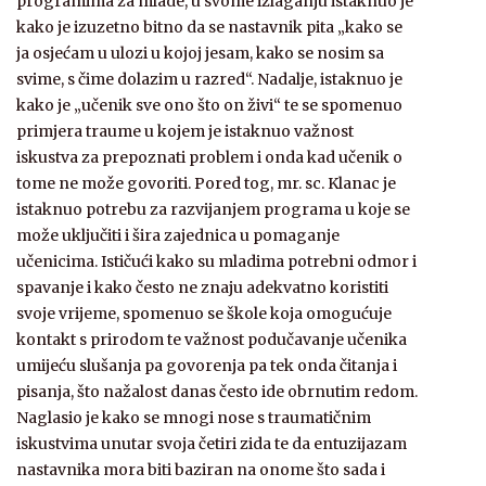
programima za mlade, u svome izlaganju istaknuo je
kako je izuzetno bitno da se nastavnik pita „kako se
ja osjećam u ulozi u kojoj jesam, kako se nosim sa
svime, s čime dolazim u razred“. Nadalje, istaknuo je
kako je „učenik sve ono što on živi“ te se spomenuo
primjera traume u kojem je istaknuo važnost
iskustva za prepoznati problem i onda kad učenik o
tome ne može govoriti. Pored tog, mr. sc. Klanac je
istaknuo potrebu za razvijanjem programa u koje se
može uključiti i šira zajednica u pomaganje
učenicima. Ističući kako su mladima potrebni odmor i
spavanje i kako često ne znaju adekvatno koristiti
svoje vrijeme, spomenuo se škole koja omogućuje
kontakt s prirodom te važnost podučavanje učenika
umijeću slušanja pa govorenja pa tek onda čitanja i
pisanja, što nažalost danas često ide obrnutim redom.
Naglasio je kako se mnogi nose s traumatičnim
iskustvima unutar svoja četiri zida te da entuzijazam
nastavnika mora biti baziran na onome što sada i