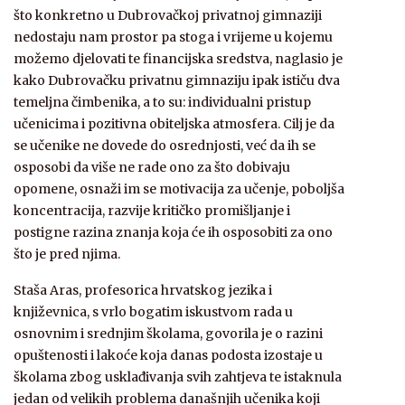
što konkretno u Dubrovačkoj privatnoj gimnaziji
nedostaju nam prostor pa stoga i vrijeme u kojemu
možemo djelovati te financijska sredstva, naglasio je
kako Dubrovačku privatnu gimnaziju ipak ističu dva
temeljna čimbenika, a to su: individualni pristup
učenicima i pozitivna obiteljska atmosfera. Cilj je da
se učenike ne dovede do osrednjosti, već da ih se
osposobi da više ne rade ono za što dobivaju
opomene, osnaži im se motivacija za učenje, poboljša
koncentracija, razvije kritičko promišljanje i
postigne razina znanja koja će ih osposobiti za ono
što je pred njima.
Staša Aras, profesorica hrvatskog jezika i
književnica, s vrlo bogatim iskustvom rada u
osnovnim i srednjim školama, govorila je o razini
opuštenosti i lakoće koja danas podosta izostaje u
školama zbog usklađivanja svih zahtjeva te istaknula
jedan od velikih problema današnjih učenika koji