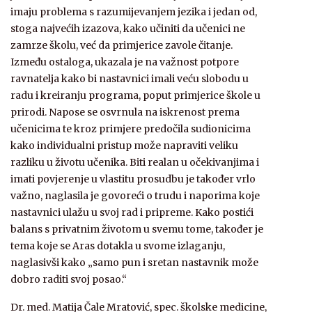
imaju problema s razumijevanjem jezika i jedan od,
stoga najvećih izazova, kako učiniti da učenici ne
zamrze školu, već da primjerice zavole čitanje.
Između ostaloga, ukazala je na važnost potpore
ravnatelja kako bi nastavnici imali veću slobodu u
radu i kreiranju programa, poput primjerice škole u
prirodi. Napose se osvrnula na iskrenost prema
učenicima te kroz primjere predočila sudionicima
kako individualni pristup može napraviti veliku
razliku u životu učenika. Biti realan u očekivanjima i
imati povjerenje u vlastitu prosudbu je također vrlo
važno, naglasila je govoreći o trudu i naporima koje
nastavnici ulažu u svoj rad i pripreme. Kako postići
balans s privatnim životom u svemu tome, također je
tema koje se Aras dotakla u svome izlaganju,
naglasivši kako „samo pun i sretan nastavnik može
dobro raditi svoj posao.“
Dr. med. Matija Čale Mratović, spec. školske medicine,