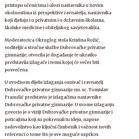
pristupu učenicima i ulozi nastavnika u novim
okolnostima iz perspektive ravnatelja, nastavnika
koji djeluju i u privatnim i u državnim školama,
školske medicine i obiteljskog savjetovališta.
Moderatorica Okruglog stola Kristina Rožić,
voditeljica stručne službe Dubrovačke privatne
gimnazije, otvorila je događanje te ukratko
predstavila izlagače i temu kojoj će večer biti
posvećena.
U uvodnom dijelu izlaganja osnivač i ravnatelj
Dubrovačke privatne gimnazije mr. sc. Tomislav
Franušić predstavio je izlagačima nastavnike
Dubrovačke privatne gimnazije. U svome izlaganju
govorio je o viziji Dubrovačke privatne gimnazije i
poticajima koji su pokrenuli tu ideju, napose
zadovoljstvo kao ključni čimbenik i važnost novih
referenci o tome što je sve moguće usprkos