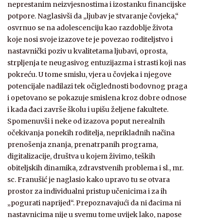
neprestanim neizvjesnostima i izostanku financijske
potpore. Naglasivši da „ljubav je stvaranje čovjeka,“
osvrnuo se na adolescenciju kao razdoblje života
koje nosi svoje izazove te je povezao roditeljstvo i
nastavnički poziv u kvalitetama ljubavi, oprosta,
strpljenja te neugasivog entuzijazma i strasti koji nas
pokreću. U tome smislu, vjera u čovjeka i njegove
potencijale nadilazi tek očiglednosti bodovnog praga
i opetovano se pokazuje smislena kroz dobre odnose
i kada đaci završe školu i upišu željene fakultete.
Spomenuvši i neke od izazova poput nerealnih
očekivanja ponekih roditelja, neprikladnih načina
prenošenja znanja, prenatrpanih programa,
digitalizacije, društva u kojem živimo, teških
obiteljskih dinamika, zdravstvenih problema i sl., mr.
sc. Franušić je naglasio kako upravo tu se otvara
prostor za individualni pristup učenicima i za ih
„pogurati naprijed“. Prepoznavajući da ni đacima ni
nastavnicima nije u svemu tome uvijek lako, napose