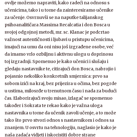
ovdje možemo napraviti, kako radeći na odnosu s
učenicima, tako i u tome da zainteresiramo učenike
za učenje. Osvrnuvši se na naputke talijanskog
psihoanalitičara Massima Recalcatia i don Bosca u
svojoj odgojnoj metodi, mr. sc. Klanac je podcrtao
važnost autentičnosti i ljubavi u pristupu učenicima,
imajući na umu da oni nisu još izgrađene osobe, već
da imamo vrlo ozbiljnu i aktivnu ulogu u doprinosu
toj izgradnji. Spomenuo je kako učenici i slušaju i
gledaju nastavnike te, citirajući don Bosca, nabrojio i
pojasnio nekoliko konkretnih smjernica: prvo sa
sobom izići na kraj, bez prijezira u očima, bez pogrde
u ustima, milosrđe u trenutnom času i nada za budući
čas. Elaborirajući svoju misao, izlagač se spomenuo
također i Sokrata te rekao kako je važna uloga
nastavnika u tome da učenik zavoli učenje, a to može
tako što prvo stvori odnos s nastavnikom i odnos sa
znanjem. U osvrtu na tehnologiju, naglasio je kako je
naša zadaća vidjeti i iskoristiti dobre strane