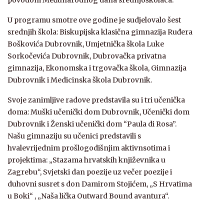
U programu smotre ove godine je sudjelovalo šest
srednjih škola: Biskupijska klasična gimnazija Ruđera
Boškovića Dubrovnik, Umjetnička škola Luke
Sorkočevića Dubrovnik, Dubrovačka privatna
gimnazija, Ekonomska i trgovačka škola, Gimnazija
Dubrovnik i Medicinska škola Dubrovnik.
Svoje zanimljive radove predstavila su i tri učenička
doma: Muški učenički dom Dubrovnik, Učenički dom
Dubrovnik i Ženski učenički dom “Paula di Rosa”.
Našu gimnaziju su učenici predstavili s
hvalevrijednim prošlogodišnjim aktivnsotima i
projektima: „Stazama hrvatskih književnika u
Zagrebu“, Svjetski dan poezije uz večer poezije i
duhovni susret s don Damirom Stojićem, „S Hrvatima
u Boki“ , „Naša lička Outward Bound avantura“.