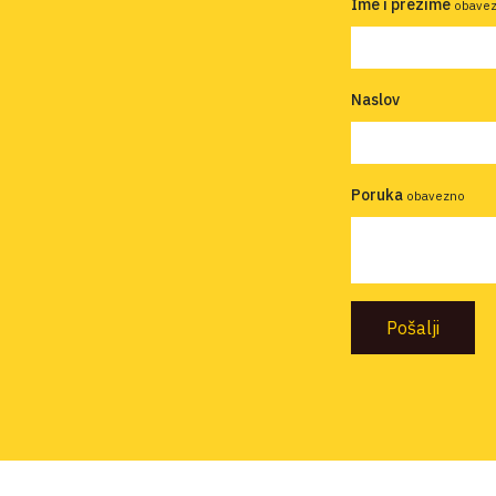
Ime i prezime
obave
Naslov
Poruka
obavezno
Pošalji