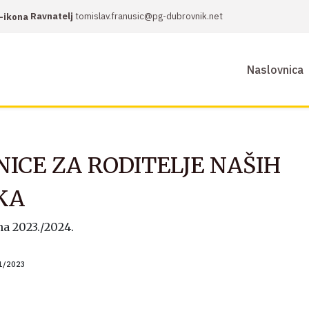
Ravnatelj
tomislav.franusic@pg-dubrovnik.net
Naslovnica
ICE ZA RODITELJE NAŠIH
KA
a 2023./2024.
1/2023