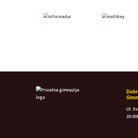
Dubr
Gimn
Ul. S
20 00