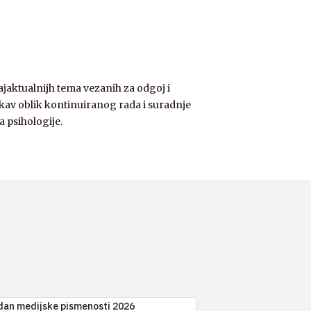
jaktualnijh tema vezanih za odgoj i
kav oblik kontinuiranog rada i suradnje
a psihologije.