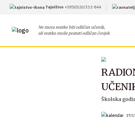
Tajništvo
+385(0)20/332-844
Ne mora svatko biti odličan učenik,
ali svatko može postati odličan čovjek
RADION
UČENI
Školska godin
27/1