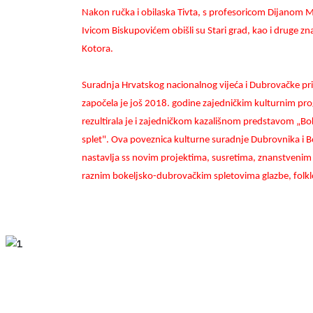
Nakon ručka i obilaska Tivta, s profesoricom Dijanom M
Ivicom Biskupovićem obišli su Stari grad, kao i druge z
Kotora.
Suradnja Hrvatskog nacionalnog vijeća i Dubrovačke pr
započela je još 2018. godine zajedničkim kulturnim pr
rezultirala je i zajedničkom kazališnom predstavom „B
splet". Ova poveznica kulturne suradnje Dubrovnika i 
nastavlja ss novim projektima, susretima, znanstvenim i
raznim bokeljsko-dubrovačkim spletovima glazbe, folklor