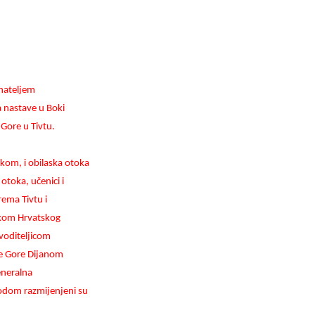
vnateljem
 nastave u Boki
 Gore u Tivtu.
om, i obilaska otoka
otoka, učenici i
rema Tivtu i
nikom Hrvatskog
voditeljicom
ne Gore Dijanom
generalna
odom razmijenjeni su