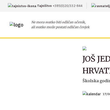
Tajništvo
+385(0)20/332-844
Ne mora svatko biti odličan učenik,
ali svatko može postati odličan čovjek
JOŠ J
HRVAT
Školska godin
17/0