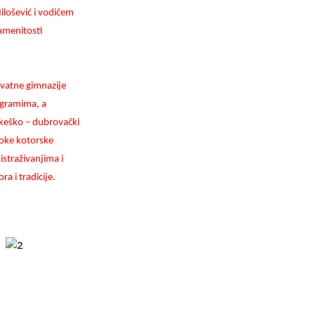
ilošević i vodičem
namenitosti
ivatne gimnazije
ogramima, a
okeško – dubrovački
Boke kotorske
straživanjima i
a i tradicije.