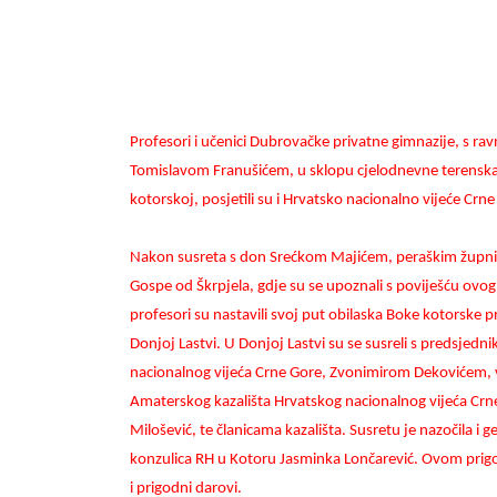
Profesori i učenici Dubrovačke privatne gimnazije, s ra
Tomislavom Franušićem, u sklopu cjelodnevne terenska
kotorskoj, posjetili su i Hrvatsko nacionalno vijeće Crne
Nakon susreta s don Srećkom Majićem, peraškim župnik
Gospe od Škrpjela, gdje su se upoznali s poviješću ovog 
profesori su nastavili svoj put obilaska Boke kotorske p
Donjoj Lastvi. U Donjoj Lastvi su se susreli s predsjed
nacionalnog vijeća Crne Gore, Zvonimirom Dekovićem, 
Amaterskog kazališta Hrvatskog nacionalnog vijeća Cr
Milošević, te članicama kazališta. Susretu je nazočila i 
konzulica RH u Kotoru Jasminka Lončarević. Ovom prig
i prigodni darovi.