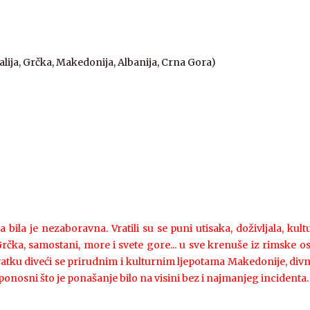
talija, Grčka, Makedonija, Albanija, Crna Gora)
ila je nezaboravna. Vratili su se puni utisaka, doživljala, kultur
 Grčka, samostani, more i svete gore... u sve krenuše iz rimske
ratku diveći se prirudnim i kulturnim ljepotama Makedonije, divno
ponosni što je ponašanje bilo na visini bez i najmanjeg incidenta.