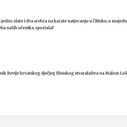
 jedno zlato i dva srebra na karate natjecanju u Čitluku, u susjed
eha naših učenika, sportaša!
onik Revije hrvatskog dječjeg filmskog stvaralaštva na Malom Loš