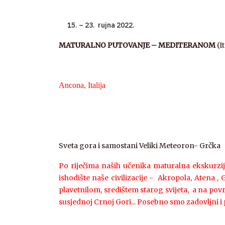
– 23. rujna 2022.
MATURALNO PUTOVANJE – MEDITERANOM
(I
Ancona, Italija
Sveta gora i samostani Veliki Meteoron- Grčka
Po riječima naših učenika maturalna ekskurzija b
ishodište naše civilizacije - Akropola, Atena ,
plavetnilom, središtem starog svijeta, a na pov
susjednoj Crnoj Gori... Posebno smo zadovljni i 