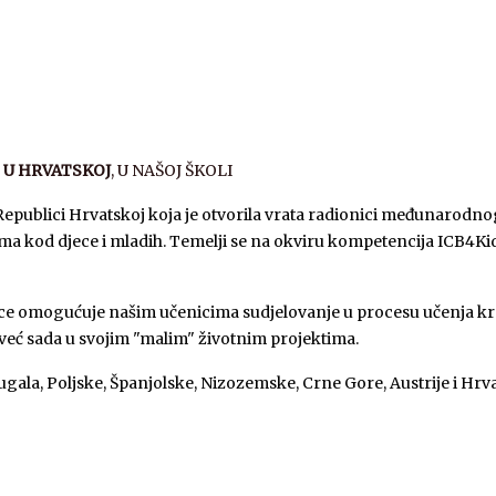
T U HRVATSKOJ
, U NAŠOJ ŠKOLI
Republici Hrvatskoj koja je otvorila vrata radionici međunarod
ima kod djece i mladih. Temelji se na okviru kompetencija ICB4Kid
ce omogućuje našim učenicima sudjelovanje u procesu učenja kroz
a već sada u svojim "malim" životnim projektima.
ala, Poljske, Španjolske, Nizozemske, Crne Gore, Austrije i Hrva