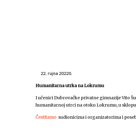
rujna 20220.
Humanitarna utrka na Lokrumu
I učenici Dubrovačke privatne gimnazije Vito Šu
humanitarnoj utrci na otoku Lokrumu, u sklopu pr
Čestita
mo
sudionicima i organizatorima i posebn