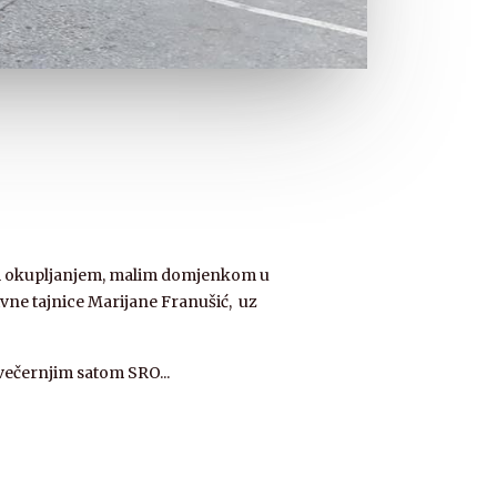
jim okupljanjem, malim domjenkom u
ivne tajnice Marijane Franušić, uz
 večernjim satom SRO...