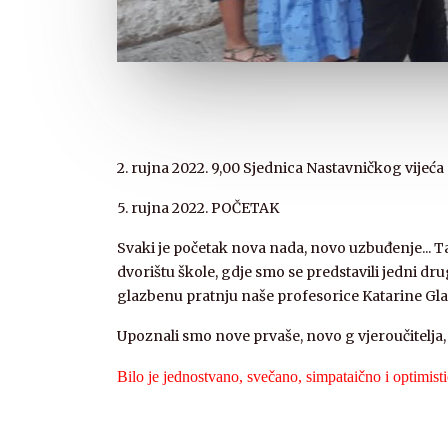
2. rujna 2022. 9,00 Sjednica Nastavničkog vijeća
5. rujna 2022. POČETAK
Svaki je početak nova nada, novo uzbuđenje...
dvorištu škole, gdje smo se predstavili jedni d
glazbenu pratnju naše profesorice Katarine Glav
Upoznali smo nove prvaše, novo g vjeroučitelja, 
Bilo je jednostvano, svečano, simpataično i optimisti