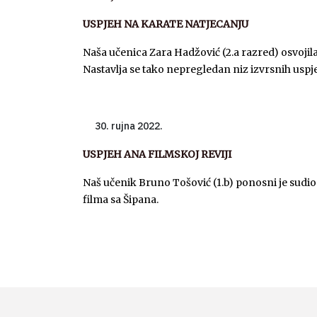
USPJEH NA KARATE NATJECANJU
Naša učenica Zara Hadžović (2.a razred) osvojila
Nastavlja se tako nepregledan niz izvrsnih uspj
rujna 2022.
USPJEH ANA FILMSKOJ REVIJI
Naš učenik Bruno Tošović (1.b) ponosni je sudi
filma sa Šipana.