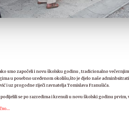
 Tako smo započeli i novu školsku godinu , tradicionalno večern
rugima u posebno uređenom okolišu,što je djelo naše adminbsitrat
ić i uz progodne riječi ravnatelja Tomislava Franušića.
podijelili se po razredima i krenuli u novu školski godinu prvim,
čno...