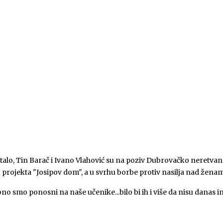
talo, Tin Barač i Ivano Vlahović su na poziv Dubrovačko neretvans
ojekta "Josipov dom", a u svrhu borbe protiv nasilja nad ženama i
o smo ponosni na naše učenike...bilo bi ih i više da nisu danas i