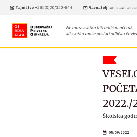
Tajništvo
+385(0)20/332-844
Ravnatelj
tomislav.franu
Ne mora svatko biti odličan učenik,
ali svatko može postati odličan čovje
VESEL
POČET
2022./2
Školska godin
05/09/2022