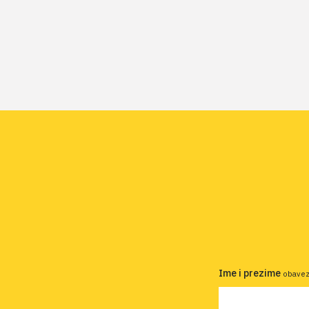
Ime i prezime
obave