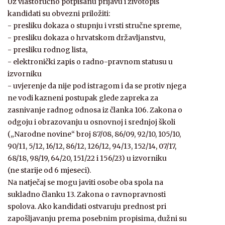
Uz vlastoručno potpisanu prijavu i životopis
kandidati su obvezni priložiti:
- presliku dokaza o stupnju i vrsti stručne spreme,
- presliku dokaza o hrvatskom državljanstvu,
- presliku rodnog lista,
- elektronički zapis o radno-pravnom statusu u
izvorniku
- uvjerenje da nije pod istragom i da se protiv njega
ne vodi kazneni postupak glede zapreka za
zasnivanje radnog odnosa iz članka 106. Zakona o
odgoju i obrazovanju u osnovnoj i srednjoj školi
(„Narodne novine“ broj 87/08, 86/09, 92/10, 105/10,
90/11, 5/12, 16/12, 86/12, 126/12, 94/13, 152/14, 07/17,
68/18, 98/19, 64/20, 151/22 i 156/23) u izvorniku
(ne starije od 6 mjeseci).
Na natječaj se mogu javiti osobe oba spola na
sukladno članku 13. Zakona o ravnopravnosti
spolova. Ako kandidati ostvaruju prednost pri
zapošljavanju prema posebnim propisima, dužni su