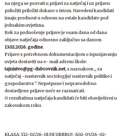
na njega se pozvati u prijavi za natječaj i uz prijavu
priložiti priložiti dokaze o istom. Navedeni kandidati
imaju prednost u odnosu na ostale kandidate pod
jednakim uvjetima.
Rok za podnošenje prijave je osam dana od dana
objave natječaja odnosno zaključno sa danom
13.02.2026. godine
.
Prijave s potrebnom dokumentacijom o ispunjavanju
uvjeta dostaviti na e- mail adresu škole:
tajnistvo@pg-dubrovnik.net
, s naznakom „ za
natječaj –nastavnik sociologije/ nastavnik politike i
gospodarstva “. Nepotpune i nepravodobno
dostavljene prijave neće se razmatrati.
O rezultatima natječaja kandidati će biti obaviješteni u
zakonskom roku.
KLASA: 112-02/26-01/01 URBROJ : 602-05/26-02-