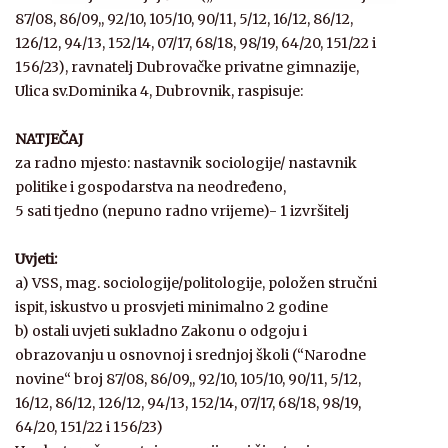
87/08, 86/09,, 92/10, 105/10, 90/11, 5/12, 16/12, 86/12,
126/12, 94/13, 152/14, 07/17, 68/18, 98/19, 64/20, 151/22 i
156/23), ravnatelj Dubrovačke privatne gimnazije,
Ulica sv.Dominika 4, Dubrovnik, raspisuje:
NATJEČAJ
za radno mjesto: nastavnik sociologije/ nastavnik
politike i gospodarstva na neodređeno,
5 sati tjedno (nepuno radno vrijeme)- 1 izvršitelj
Uvjeti:
a) VSS, mag. sociologije/politologije, položen stručni
ispit, iskustvo u prosvjeti minimalno 2 godine
b) ostali uvjeti sukladno Zakonu o odgoju i
obrazovanju u osnovnoj i srednjoj školi (“Narodne
novine“ broj 87/08, 86/09,, 92/10, 105/10, 90/11, 5/12,
16/12, 86/12, 126/12, 94/13, 152/14, 07/17, 68/18, 98/19,
64/20, 151/22 i 156/23)