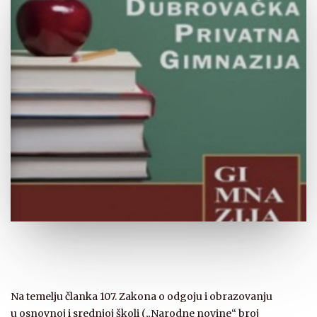
Na temelju članka 107. Zakona o odgoju i obrazovanju
u osnovnoj i srednjoj školi („Narodne novine“ broj