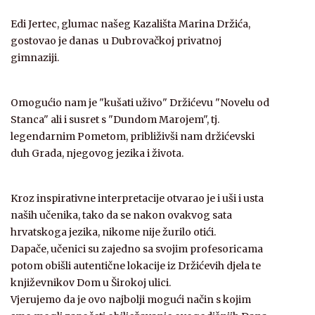
Edi Jertec, glumac našeg Kazališta Marina Držića,
gostovao je danas u Dubrovačkoj privatnoj
gimnaziji.
Omogućio nam je "kušati uživo" Držićevu "Novelu od
Stanca" ali i susret s "Dundom Marojem", tj.
legendarnim Pometom, približivši nam držićevski
duh Grada, njegovog jezika i života.
Kroz inspirativne interpretacije otvarao je i uši i usta
naših učenika, tako da se nakon ovakvog sata
hrvatskoga jezika, nikome nije žurilo otići.
Dapače, učenici su zajedno sa svojim profesoricama
potom obišli autentične lokacije iz Držićevih djela te
književnikov Dom u Širokoj ulici.
Vjerujemo da je ovo najbolji mogući način s kojim