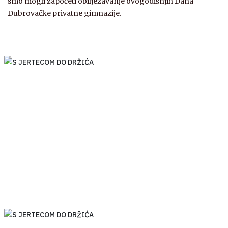
smo mogli započeti obilježavanje ovogodišnjih Dana
Dubrovačke privatne gimnazije.