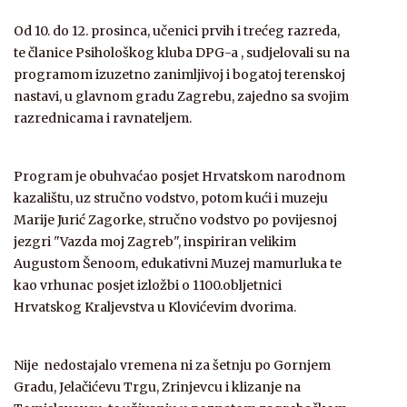
Od 10. do 12. prosinca, učenici prvih i trećeg razreda,
te članice Psihološkog kluba DPG-a , sudjelovali su na
programom izuzetno zanimljivoj i bogatoj terenskoj
nastavi, u glavnom gradu Zagrebu, zajedno sa svojim
razrednicama i ravnateljem.
Program je obuhvaćao posjet Hrvatskom narodnom
kazalištu, uz stručno vodstvo, potom kući i muzeju
Marije Jurić Zagorke, stručno vodstvo po povijesnoj
jezgri "Vazda moj Zagreb", inspiriran velikim
Augustom Šenoom, edukativni Muzej mamurluka te
kao vrhunac posjet izložbi o 1100.obljetnici
Hrvatskog Kraljevstva u Klovićevim dvorima.
Nije nedostajalo vremena ni za šetnju po Gornjem
Gradu, Jelačićevu Trgu, Zrinjevcu i klizanje na