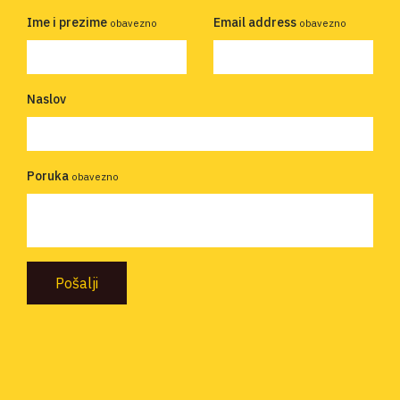
Ime i prezime
Email address
obavezno
obavezno
Naslov
Poruka
obavezno
Pošalji