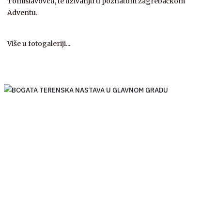
Tomislavovcu, te uživanju u poznatom zagrebačkom
Adventu.
Više u fotogaleriji...