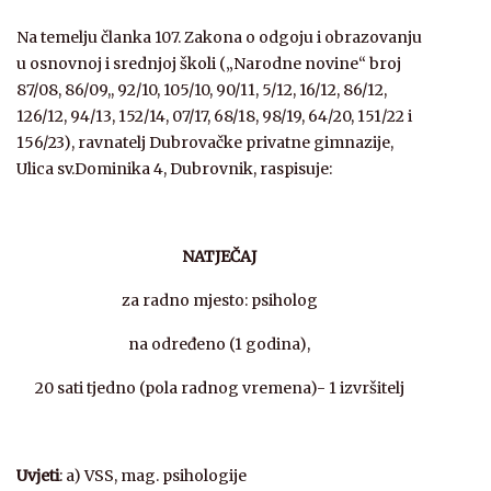
Na temelju članka 107. Zakona o odgoju i obrazovanju
u osnovnoj i srednjoj školi („Narodne novine“ broj
87/08, 86/09,, 92/10, 105/10, 90/11, 5/12, 16/12, 86/12,
126/12, 94/13, 152/14, 07/17, 68/18, 98/19, 64/20, 151/22 i
156/23), ravnatelj Dubrovačke privatne gimnazije,
Ulica sv.Dominika 4, Dubrovnik, raspisuje:
NATJEČAJ
za radno mjesto: psiholog
na određeno (1 godina),
20 sati tjedno (pola radnog vremena)- 1 izvršitelj
Uvjeti
: a) VSS, mag. psihologije