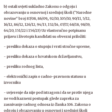
b) ostali uvjeti sukladno Zakonu o odgoju i
obrazovanju u osnovnoj i srednjoj školi (“Narodne
novine“ broj 87/08, 86/09,, 92/10, 105/10, 90/11, 5/12,
16/12, 86/12, 126/12, 94/13, 152/14, 07/17, 68/18, 98/19,
64/20, 151/22 i 156/23) Uz vlastoručno potpisanu
prijavu i životopis kandidati su obvezni priložiti:
- presliku dokaza o stupnju i vrsti stručne spreme,
- presliku dokaza o hrvatskom državljanstvu,
- presliku rodnog lista,
- elektronički zapis o radno-pravnom statusu u
izvorniku
- uvjerenje da nije pod istragom i da se protiv njega
ne vodi kazneni postupak glede zapreka za
zasnivanje radnog odnosa iz članka 106. Zakona o
odgoju i obrazovanju u osnovnoj i srednjoj školi