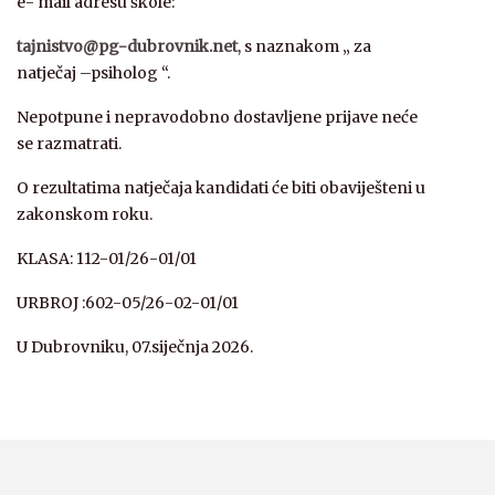
e- mail adresu škole:
tajnistvo@pg-dubrovnik.net
, s naznakom „ za
natječaj –psiholog “.
Nepotpune i nepravodobno dostavljene prijave neće
se razmatrati.
O rezultatima natječaja kandidati će biti obaviješteni u
zakonskom roku.
KLASA: 112-01/26-01/01
URBROJ :602-05/26-02-01/01
U Dubrovniku, 07.siječnja 2026.