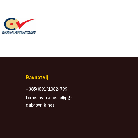
Ravnatelj
+385(0)91/1082-799
tomislav.franusic@pg-
dubrovnik.net