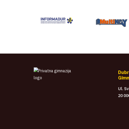
Dubr
Gimn
Ul. S
20 00