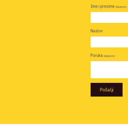
Ime i prezime
obavezno
Naslov
Poruka
obavezno
Pošalji