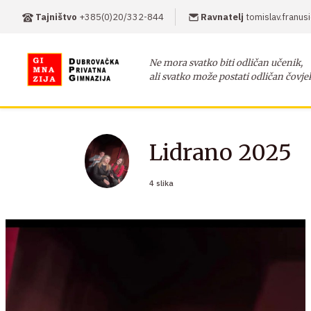
Tajništvo
+385(0)20/332-844
Ravnatelj
tomislav.franu
Ne mora svatko biti odličan učenik,
ali svatko može postati odličan čovje
Lidrano 2025
4 slika