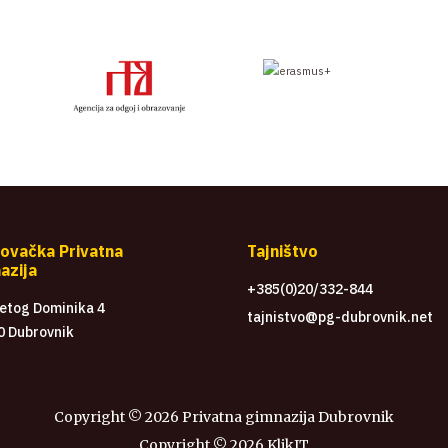
ovačka Privatna
Tajništvo
azija
+385(0)20/332-844
vetog Dominika 4
tajnistvo@pg-dubrovnik.net
0 Dubrovnik
Copyright ©
2026 Privatna gimnazija Dubrovnik
Copyright ©
2026
KlikIT