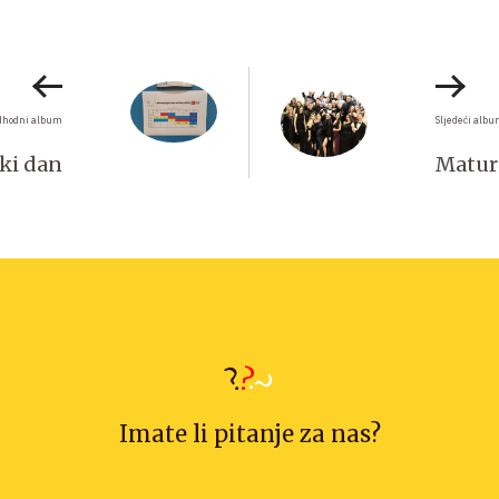
dhodni album
Sljedeći alb
ski dan
Matur
Imate li pitanje za nas?