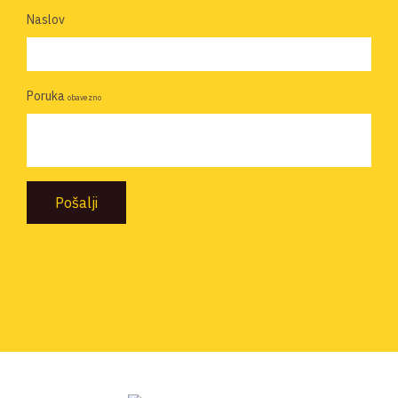
Naslov
Poruka
obavezno
Pošalji