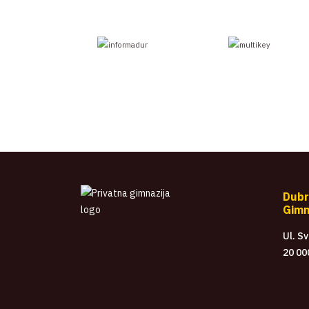
Dubr
Gimn
Ul. S
20 00