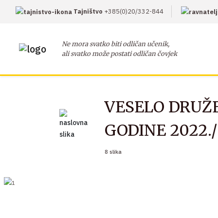
Tajništvo
+385(0)20/332-844
Ne mora svatko biti odličan učenik,
ali svatko može postati odličan čovjek
VESELO DRUŽE
GODINE 2022./
8 slika