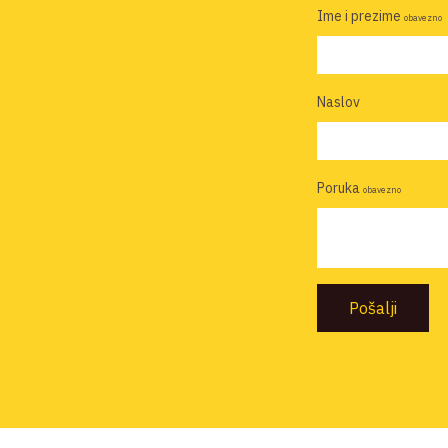
Ime i prezime
obavezno
Naslov
Poruka
obavezno
Pošalji