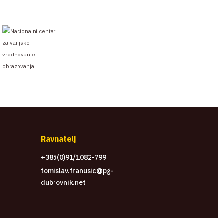
Ravnatelj
+385(0)91/1082-799
tomislav.franusic@pg-
dubrovnik.net