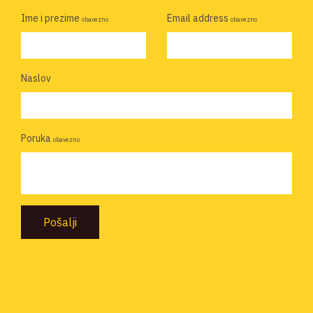
Ime i prezime
Email address
obavezno
obavezno
Naslov
Poruka
obavezno
Pošalji