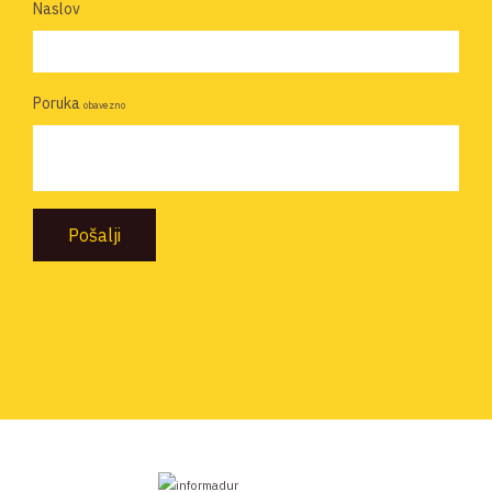
Naslov
Poruka
obavezno
Pošalji