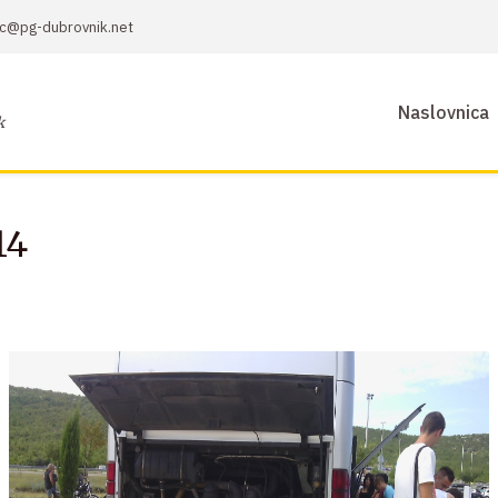
sic@pg-dubrovnik.net
Naslovnica
k
14