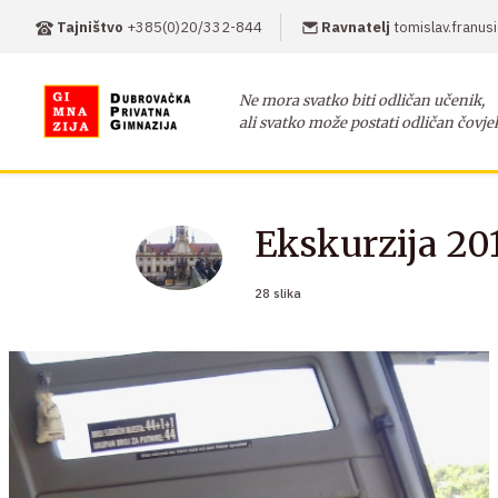
Tajništvo
+385(0)20/332-844
Ravnatelj
tomislav.franu
Ne mora svatko biti odličan učenik,
ali svatko može postati odličan čovje
Ekskurzija 20
28 slika