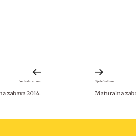
Predhodni album
Sljedeći album
na zabava 2014.
Maturalna zaba