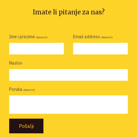
Imate li pitanje za nas?
Ime i prezime
Email address
obavezno
obavezno
Naslov
Poruka
obavezno
Pošalji